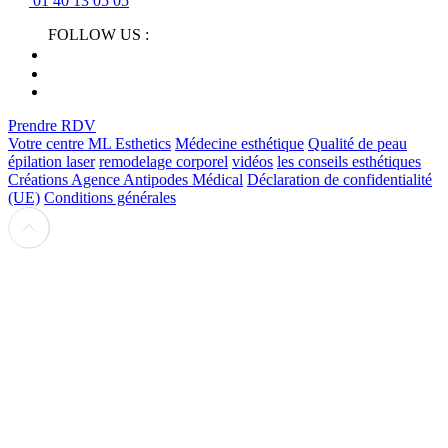
01 40 13 05 05
FOLLOW US :
Prendre RDV
Votre centre ML Esthetics
Médecine esthétique
Qualité de peau
épilation laser
remodelage corporel
vidéos
les conseils esthétiques
Créations Agence Antipodes Médical
Déclaration de confidentialité
(UE)
Conditions générales