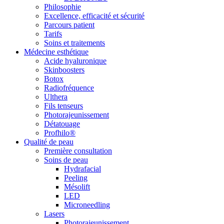
Philosophie
Excellence, efficacité et sécurité
Parcours patient
Tarifs
Soins et traitements
Médecine esthétique
Acide hyaluronique
Skinboosters
Botox
Radiofréquence
Ulthera
Fils tenseurs
Photorajeunissement
Détatouage
Profhilo®
Qualité de peau
Première consultation
Soins de peau
Hydrafacial
Peeling
Mésolift
LED
Microneedling
Lasers
Photorajeunissement