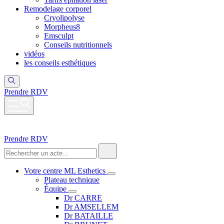
Remodelage corporel
Cryolipolyse
Morpheus8
Emsculpt
Conseils nutritionnels
vidéos
les conseils esthétiques
Prendre RDV
Prendre RDV
Votre centre ML Esthetics
Plateau technique
Équipe
Dr CARRE
Dr AMSELLEM
Dr BATAILLE