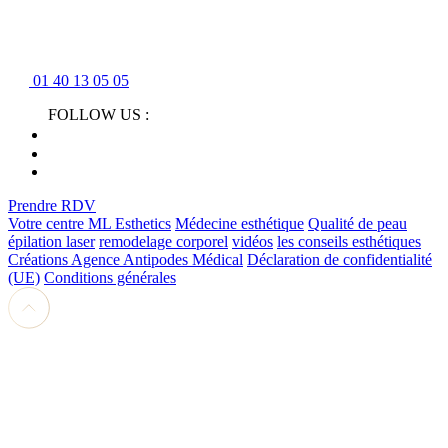
01 40 13 05 05
FOLLOW US :
Prendre RDV
Votre centre ML Esthetics
Médecine esthétique
Qualité de peau
épilation laser
remodelage corporel
vidéos
les conseils esthétiques
Créations Agence Antipodes Médical
Déclaration de confidentialité
(UE)
Conditions générales