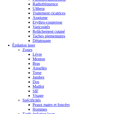
Radiofréquence
Ulthera
Traitement cicatrices
Angiome
Erythro-couperose
Varicosités
Relâchement cutané
Taches pigmentaires
Détatouage
Épilation laser
Zones
Lèvre
Menton
Bras
Aisselles
Torse
Jambes
Dos
Maillot
SIF
Visage
Spécificités
Peaux mates et foncées
Hommes
Tarifs épilation laser