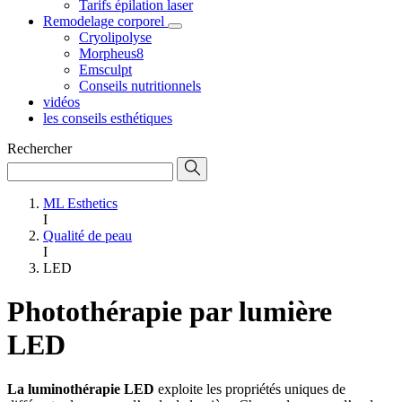
Tarifs épilation laser
Remodelage corporel
Cryolipolyse
Morpheus8
Emsculpt
Conseils nutritionnels
vidéos
les conseils esthétiques
Rechercher
ML Esthetics
I
Qualité de peau
I
LED
Photothérapie par lumière
LED
La luminothérapie LED
exploite les propriétés uniques de