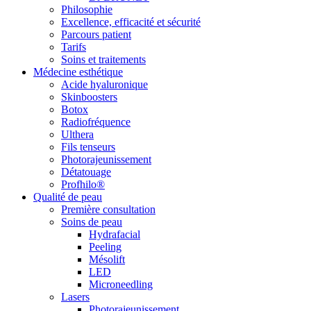
Philosophie
Excellence, efficacité et sécurité
Parcours patient
Tarifs
Soins et traitements
Médecine esthétique
Acide hyaluronique
Skinboosters
Botox
Radiofréquence
Ulthera
Fils tenseurs
Photorajeunissement
Détatouage
Profhilo®
Qualité de peau
Première consultation
Soins de peau
Hydrafacial
Peeling
Mésolift
LED
Microneedling
Lasers
Photorajeunissement