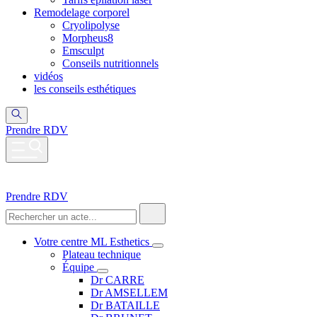
Remodelage corporel
Cryolipolyse
Morpheus8
Emsculpt
Conseils nutritionnels
vidéos
les conseils esthétiques
Prendre RDV
Prendre RDV
Votre centre ML Esthetics
Plateau technique
Équipe
Dr CARRE
Dr AMSELLEM
Dr BATAILLE