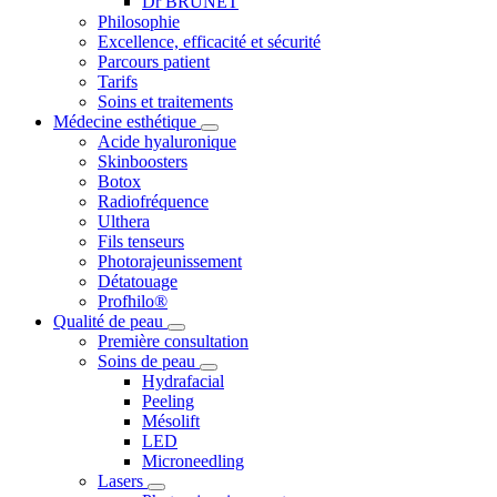
Dr BRUNET
Philosophie
Excellence, efficacité et sécurité
Parcours patient
Tarifs
Soins et traitements
Médecine esthétique
Acide hyaluronique
Skinboosters
Botox
Radiofréquence
Ulthera
Fils tenseurs
Photorajeunissement
Détatouage
Profhilo®
Qualité de peau
Première consultation
Soins de peau
Hydrafacial
Peeling
Mésolift
LED
Microneedling
Lasers