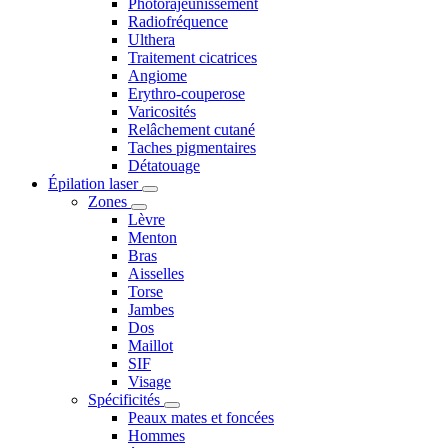
Photorajeunissement
Radiofréquence
Ulthera
Traitement cicatrices
Angiome
Erythro-couperose
Varicosités
Relâchement cutané
Taches pigmentaires
Détatouage
Épilation laser
Zones
Lèvre
Menton
Bras
Aisselles
Torse
Jambes
Dos
Maillot
SIF
Visage
Spécificités
Peaux mates et foncées
Hommes