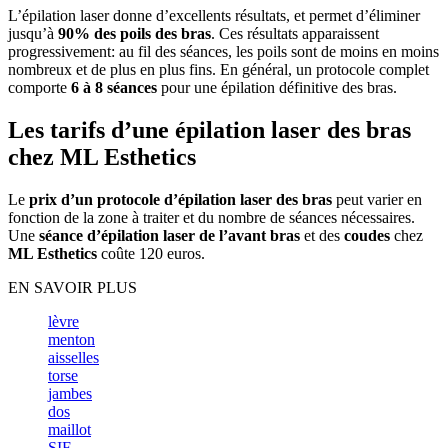
L’épilation laser donne d’excellents résultats, et permet d’éliminer
jusqu’à
90% des poils des bras
. Ces résultats apparaissent
progressivement: au fil des séances, les poils sont de moins en moins
nombreux et de plus en plus fins. En général, un protocole complet
comporte
6 à 8 séances
pour une épilation définitive des bras.
Les tarifs d’une épilation laser des bras
chez ML Esthetics
Le
prix d’un protocole d’épilation laser des bras
peut varier en
fonction de la zone à traiter et du nombre de séances nécessaires.
Une
séance d’épilation laser de l’avant bras
et des
coudes
chez
ML Esthetics
coûte 120 euros.
EN SAVOIR PLUS
lèvre
menton
aisselles
torse
jambes
dos
maillot
SIF