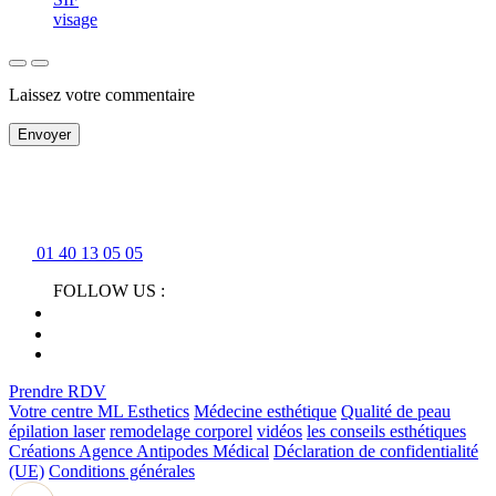
visage
Laissez votre commentaire
Envoyer
01 40 13 05 05
FOLLOW US :
Prendre RDV
Votre centre ML Esthetics
Médecine esthétique
Qualité de peau
épilation laser
remodelage corporel
vidéos
les conseils esthétiques
Créations Agence Antipodes Médical
Déclaration de confidentialité
(UE)
Conditions générales