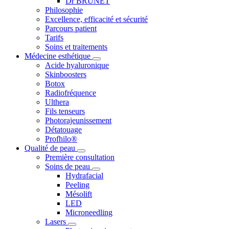
Dr BRUNET
Philosophie
Excellence, efficacité et sécurité
Parcours patient
Tarifs
Soins et traitements
Médecine esthétique
Acide hyaluronique
Skinboosters
Botox
Radiofréquence
Ulthera
Fils tenseurs
Photorajeunissement
Détatouage
Profhilo®
Qualité de peau
Première consultation
Soins de peau
Hydrafacial
Peeling
Mésolift
LED
Microneedling
Lasers