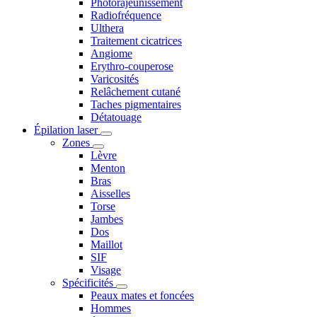
Photorajeunissement
Radiofréquence
Ulthera
Traitement cicatrices
Angiome
Erythro-couperose
Varicosités
Relâchement cutané
Taches pigmentaires
Détatouage
Épilation laser
Zones
Lèvre
Menton
Bras
Aisselles
Torse
Jambes
Dos
Maillot
SIF
Visage
Spécificités
Peaux mates et foncées
Hommes