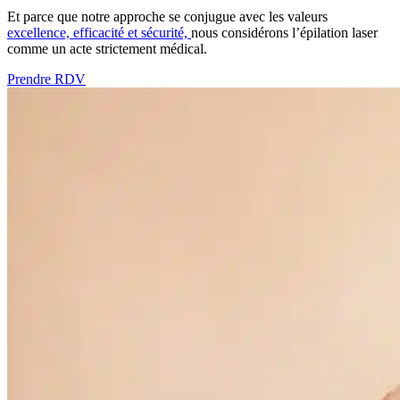
Et parce que notre approche se conjugue avec les valeurs
excellence, efficacité et sécurité,
nous considérons l’épilation laser
comme un acte strictement médical.
Prendre RDV