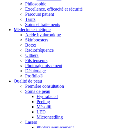
Philosophie
Excellence, efficacité et sécurité
Parcours patient
Tarifs
Soins et traitements
Médecine esthétique
Acide hyaluronique
Skinboosters
Botox
Radiofréquence
Ulthera
Fils tenseurs
Photorajeunissement
Détatouage
Profhilo®
Qualité de peau
Première consultation
Soins de peau
Hydrafacial
Peeling
Mésolift
LED
Microneedling
Lasers
Photorajeunissement