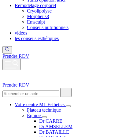
Remodelage corporel
Cryolipolyse
Morpheus8
Emsculpt
Conseils nutritionnels
vidéos
les conseils esthétiques
Prendre RDV
Prendre RDV
Votre centre ML Esthetics
Plateau technique
Équipe
Dr CARRE
Dr AMSELLEM
Dr BATAILLE