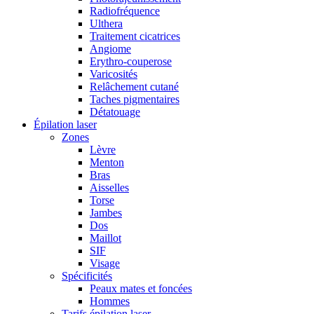
Radiofréquence
Ulthera
Traitement cicatrices
Angiome
Erythro-couperose
Varicosités
Relâchement cutané
Taches pigmentaires
Détatouage
Épilation laser
Zones
Lèvre
Menton
Bras
Aisselles
Torse
Jambes
Dos
Maillot
SIF
Visage
Spécificités
Peaux mates et foncées
Hommes
Tarifs épilation laser