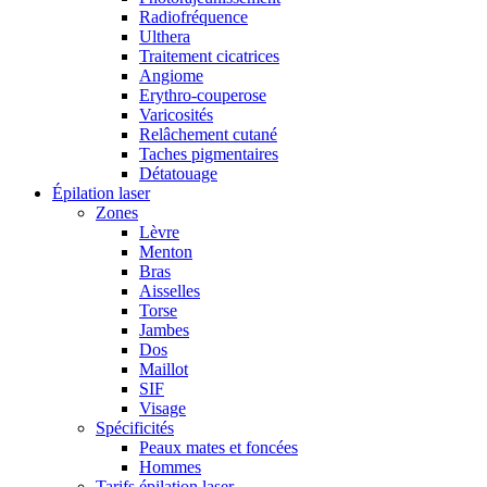
Radiofréquence
Ulthera
Traitement cicatrices
Angiome
Erythro-couperose
Varicosités
Relâchement cutané
Taches pigmentaires
Détatouage
Épilation laser
Zones
Lèvre
Menton
Bras
Aisselles
Torse
Jambes
Dos
Maillot
SIF
Visage
Spécificités
Peaux mates et foncées
Hommes
Tarifs épilation laser