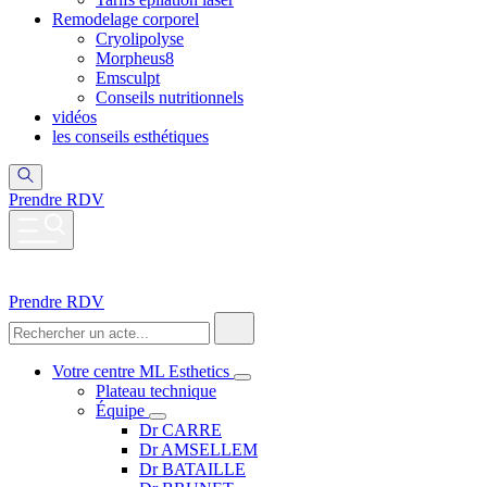
Remodelage corporel
Cryolipolyse
Morpheus8
Emsculpt
Conseils nutritionnels
vidéos
les conseils esthétiques
Prendre RDV
Prendre RDV
Votre centre ML Esthetics
Plateau technique
Équipe
Dr CARRE
Dr AMSELLEM
Dr BATAILLE