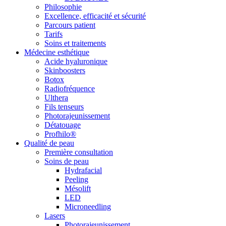
Philosophie
Excellence, efficacité et sécurité
Parcours patient
Tarifs
Soins et traitements
Médecine esthétique
Acide hyaluronique
Skinboosters
Botox
Radiofréquence
Ulthera
Fils tenseurs
Photorajeunissement
Détatouage
Profhilo®
Qualité de peau
Première consultation
Soins de peau
Hydrafacial
Peeling
Mésolift
LED
Microneedling
Lasers
Photorajeunissement