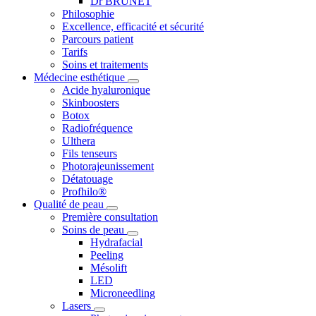
Dr BRUNET
Philosophie
Excellence, efficacité et sécurité
Parcours patient
Tarifs
Soins et traitements
Médecine esthétique
Acide hyaluronique
Skinboosters
Botox
Radiofréquence
Ulthera
Fils tenseurs
Photorajeunissement
Détatouage
Profhilo®
Qualité de peau
Première consultation
Soins de peau
Hydrafacial
Peeling
Mésolift
LED
Microneedling
Lasers