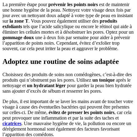
La première étape pour
prévenir les points noirs
est de maintenir
une bonne hygiène de la peau. Nettoyez votre visage deux fois par
jour avec un nettoyant doux adapté à votre type de peau en insistant
sur
la zone T
. Vous pouvez également utiliser des
produits
exfoliants
tels que l’acide salicylique ou encore le rétinol qui aide à
éliminer les cellules mortes et à désobstruer les pores. Optez pour un
gommage doux
une à deux fois par semaine pour aider à prévenir
l’apparition de points noirs. Cependant, évitez d’exfolier trop
souvent, car cela peut irriter la peau et aggraver le problème.
Adoptez une routine de soins adaptée
Choisissez des produits de soins non comédogènes, c’est-à-dire des
produits qui n’obstruent pas les pores. Utilisez
un tonique
après le
nettoyage et
un hydratant léger
pour garder la peau bien hydratée
sans ajouter d’excès de sébum et resserrer les pores.
De plus, il est important de se laver les mains avant de toucher votre
visage à cause des éventuelles bactéries qui peuvent être présentes
sur celles-ci. De même,
évitez de presser les points noirs
, car cela
peut provoquer une inflammation et par la suite des taches et
cicatrices
. Une mauvaise hygiène de vie, la pollution ou encore un
dérèglement hormonal sont également des facteurs favorisant
l’apparition des comédons.