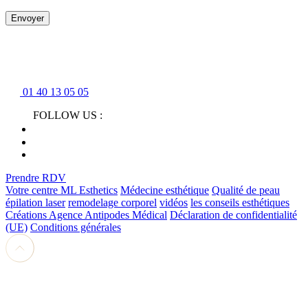
Envoyer
01 40 13 05 05
FOLLOW US :
Prendre RDV
Votre centre ML Esthetics
Médecine esthétique
Qualité de peau
épilation laser
remodelage corporel
vidéos
les conseils esthétiques
Créations Agence Antipodes Médical
Déclaration de confidentialité
(UE)
Conditions générales