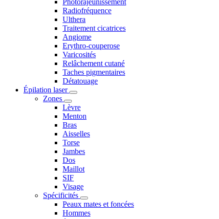
Photorajeunissement
Radiofréquence
Ulthera
Traitement cicatrices
Angiome
Erythro-couperose
Varicosités
Relâchement cutané
Taches pigmentaires
Détatouage
Épilation laser
Zones
Lèvre
Menton
Bras
Aisselles
Torse
Jambes
Dos
Maillot
SIF
Visage
Spécificités
Peaux mates et foncées
Hommes