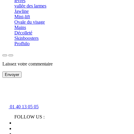
lèvres
vallée des larmes
Jawline
Mini-lift
Ovale du visage
Mains
Décolleté
Skinboosters
Profhilo
Laissez votre commentaire
Envoyer
01 40 13 05 05
FOLLOW US :