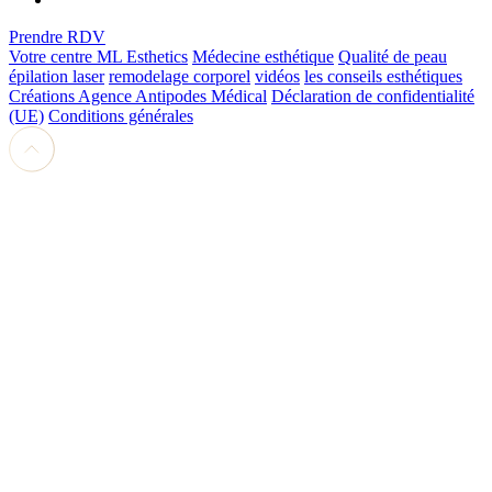
Prendre RDV
Votre centre ML Esthetics
Médecine esthétique
Qualité de peau
épilation laser
remodelage corporel
vidéos
les conseils esthétiques
Créations Agence Antipodes Médical
Déclaration de confidentialité
(UE)
Conditions générales