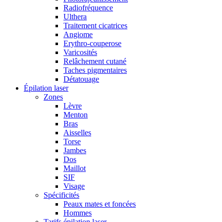
Radiofréquence
Ulthera
Traitement cicatrices
Angiome
Erythro-couperose
Varicosités
Relâchement cutané
Taches pigmentaires
Détatouage
Épilation laser
Zones
Lèvre
Menton
Bras
Aisselles
Torse
Jambes
Dos
Maillot
SIF
Visage
Spécificités
Peaux mates et foncées
Hommes
Tarifs épilation laser