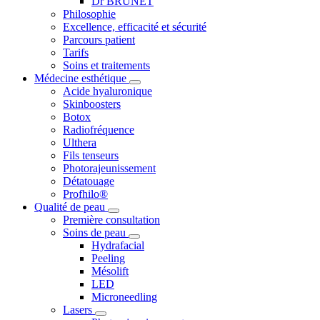
Dr BRUNET
Philosophie
Excellence, efficacité et sécurité
Parcours patient
Tarifs
Soins et traitements
Médecine esthétique
Acide hyaluronique
Skinboosters
Botox
Radiofréquence
Ulthera
Fils tenseurs
Photorajeunissement
Détatouage
Profhilo®
Qualité de peau
Première consultation
Soins de peau
Hydrafacial
Peeling
Mésolift
LED
Microneedling
Lasers