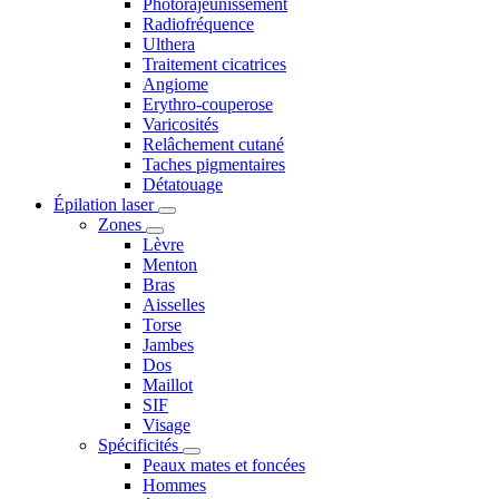
Photorajeunissement
Radiofréquence
Ulthera
Traitement cicatrices
Angiome
Erythro-couperose
Varicosités
Relâchement cutané
Taches pigmentaires
Détatouage
Épilation laser
Zones
Lèvre
Menton
Bras
Aisselles
Torse
Jambes
Dos
Maillot
SIF
Visage
Spécificités
Peaux mates et foncées
Hommes