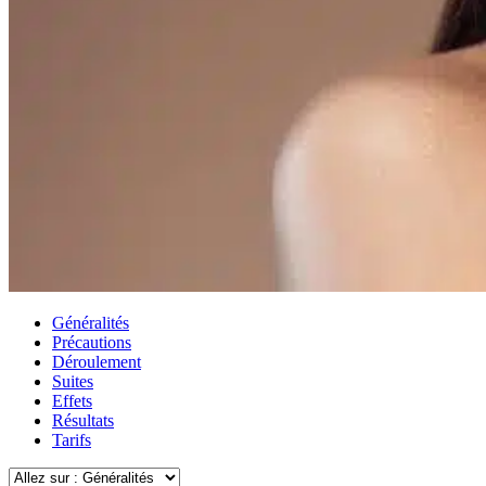
Généralités
Précautions
Déroulement
Suites
Effets
Résultats
Tarifs