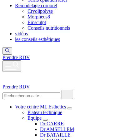
Remodelage corporel
Cryolipolyse
Morpheus8
Emsculpt
Conseils nutritionnels
vidéos
les conseils esthétiques
Prendre RDV
Prendre RDV
Votre centre ML Esthetics
Plateau technique
Équipe
Dr CARRE
Dr AMSELLEM
Dr BATAILLE