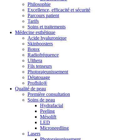
Philosophie
Excellence, efficacité et sécurité
Parcours patient
Tarifs
Soins et traitements
Médecine esthétique
Acide hyaluronique
Skinboosters
Botox
Radiofréquence
Ulthera
Fils tenseurs
Photorajeunissement
Détatouage
Profhilo®
Qualité de peau
Première consultation
Soins de peau
Hydrafacial
Peeling
Mésolift
LED
Microneedling
Lasers
Photorajeunissement