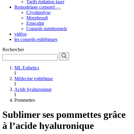
Tarifs épilation laser
Remodelage corporel
Cryolipolyse
Morpheus8
Emsculpt
Conseils nutritionnels
vidéos
les conseils esthétiques
Rechercher
ML Esthetics
I
Médecine esthétique
I
Acide hyaluronique
I
Pommettes
Sublimer ses pommettes grâce
à l’acide hyaluronique